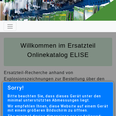
Willkommen im Ersatzteil
Onlinekatalog ELISE
Ersatzteil-Recherche anhand von
Explosionszeichnungen zur Bestellung über den
autorisierten Fachhandel (siehe Händlersuche)
Sorry!
Bitte melden Sie eine Ersatzteil-Rücksendung
Bitte beachten Sie, dass dieses Gerät unter den
minimal unterstützten Abmessungen liegt.
unbedingt über das
Onlineformular
an.
Wir empfehlen Ihnen, diese Website auf einem Gerät
mit einem größeren Bildschirm zu öffnen.
UNSERE AKTUELLEN ABVERKAUFSANGEBOTE