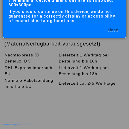
The
minimal device dimensions
are as followed:
600x600px
If you should continue on this device, we do not
guarantee for a correctly display or accessibility
of essential catalog functions.
close
Lieferzeiten Paketversand
(Materialverfügbarkeit vorausgesetzt)
Nachtexpress (D,
Lieferzeit 1 Werktag bei
Benelux, DK)
Bestellung bis 16h
DHL Express innerhalb
Lieferzeit 1 Werktag bei
EU
Bestellung bis 13h
Normale Paketsendung
Lieferzeit ca. 2-5 Werktage
innerhalb EU
powered by door2parts